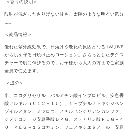
＜香りの説明＞
ロ
ロ
ー
ー
酸味が混ざったさりげない甘さ。太陽のような明るい気分
シ
シ
に。
ョ
ョ
＜商品情報＞
ン
ン
パ
パ
優れた紫外線効果で、日焼けや老化の原因となるUVA,UVB
イ
イ
から肌を守る
日焼け止めローション。
さらっとしたテクス
ナ
ナ
チャーで肌に伸びるので、
お子様から大人の方までご家族
ッ
ッ
プ
プ
全員で使えます。
ル
ル
＜成分＞
SPF50+
SPF50+
PA++++の
PA++++の
水、ココグリセリル、パルミチン酸イソプロピル、安息香
数
数
酸アルキル（Ｃ１２－１５）、ｔ－ブチルメトキシジベン
量
量
ゾイルメタン、ミツロウ、メチルベンジリデンカンファ、
を
を
減
増
ジメチコン、ジ安息香酸ＤＰＧ、ステアリン酸ＰＥＧ－４
ら
や
０、ＰＥＧ－１５コカミン、フェノキシエタノール、安息