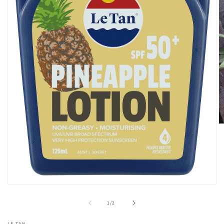
モ
ー
の
1
/
2
ダ
(2
ル
LE TAN