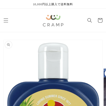
コンテ
10,000円以上購入で送料無料
ンツに
進む
カ
ー
ト
商品情
報にス
キップ