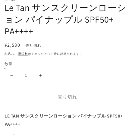
で
Le Tan サンスクリーンローシ
メ
デ
ョン パイナップル SPF50+
ィ
ア
(1)
PA++++
を
開
く
通
¥2,530
売り切れ
常
税込み。
配送料
はチェックアウト時に計算されます。
価
数量
格
Le
Le
Tan
Tan
サ
サ
売り切れ
ン
ン
ス
ス
ク
ク
LE TAN
サンスクリーンローション パイナップル SPF50+
リ
リ
PA++++
ー
ー
ン
ン